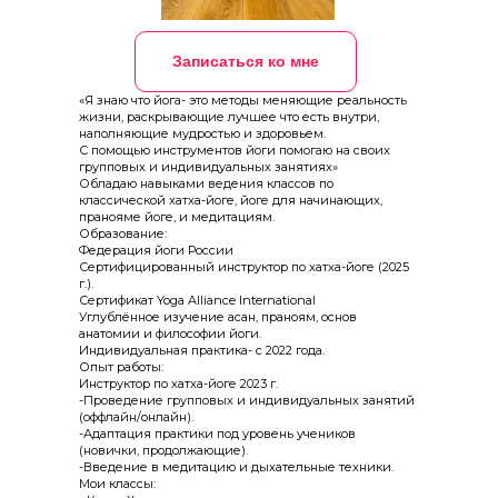
Записаться ко мне
«Я знаю что йога- это методы меняющие реальность
жизни, раскрывающие лучшее что есть внутри,
наполняющие мудростью и здоровьем.
С помощью инструментов йоги помогаю на своих
групповых и индивидуальных занятиях»
Обладаю навыками ведения классов по
классической хатха-йоге, йоге для начинающих,
пранояме йоге, и медитациям.
Образование:
Федерация йоги России
Сертифицированный инструктор по хатха-йоге (2025
г.).
Сертификат Yoga Alliance International
Углублённое изучение асан, праноям, основ
анатомии и философии йоги.
Индивидуальная практика- с 2022 года.
Опыт работы:
Инструктор по хатха-йоге 2023 г.
-Проведение групповых и индивидуальных занятий
(оффлайн/онлайн).
-Адаптация практики под уровень учеников
(новички, продолжающие).
-Введение в медитацию и дыхательные техники.
Мои классы: